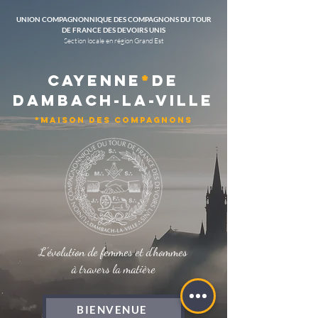
UNION COMPAGNONNIQUE DES COMPAGNONS DU TOUR
DE FRANCE DES DEVOIRS UNIS
Section locale en région Grand Est
CAYENNE
*
DE
DAMBACH-LA-VILLE
*MAISON DES COMPAGNONS
L'évolution de femmes et d'hommes
à travers la matière
BIENVENUE